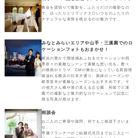
教会を貸切りで撮影を。ふたりだけの撮影なの
で、ゆったりとリラックス◎いつものふたりの
ナチュラルな表情を残せるのが魅力です。
みなとみらいエリアや山手・三溪園でのロ
ケーションフォトもおまかせ！
横浜の豊かで開放感あふれるロケーションや四
季折々の素敵なシーンで素敵な想い出を。数々
の映画やドラマ、CMの舞台になっている異国情
緒溢れる横浜の日本大通り。新緑のシーズンや
銀杏並木が素敵なシーズンもおすすめです。そ
の他大さん橋や港の見える丘公園、和装で三溪
園での撮影など魅力的なロケーションで記念に
残る写真が残せます。
相談会
お二人のご希望や疑問、何でもご相談下さいま
せ。
専属プランナーがご結婚式当日までお二人と一