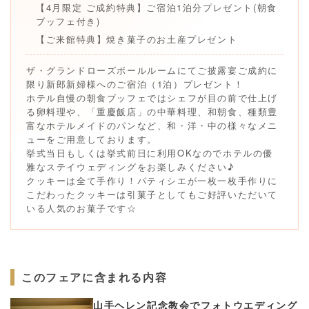
【4月限定 ご成約特典】ご宿泊1泊分プレゼント(朝食
ブッフェ付き)
【ご来館特典】焼き菓子のお土産プレゼント
ザ・グランドローズボールルームにてご披露宴ご成約に
限り新郎新婦様へのご宿泊（1泊）プレゼント！
ホテル自慢の朝食ブッフェではシェフが目の前で仕上げ
る卵料理や、「重慶飯店」の中華料理、和朝食、種類豊
富なホテルメイドのパンなど、和・洋・中の様々なメニ
ューをご用意しております。
挙式当日もしくは挙式前日に利用OKなのでホテルの優
雅なステイウェディングをお楽しみください♪
クッキーは全て手作り！パティシエが一枚一枚手作りに
こだわったクッキーは引菓子としてもご好評いただいて
いる人気のお菓子です☆
このフェアに含まれる内容
山手ヘレン記念教会でフォトウエディング