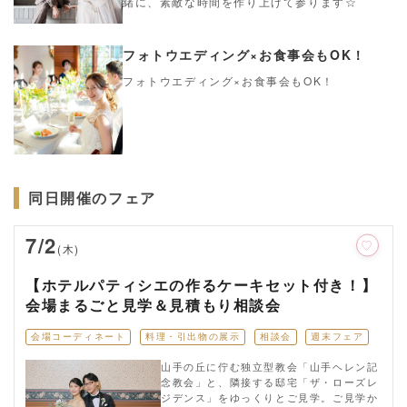
緒に、素敵な時間を作り上げて参ります☆
フォトウエディング×お食事会もOK！
フォトウエディング×お食事会もOK！
同日開催のフェア
7/2
(木)
【ホテルパティシエの作るケーキセット付き！】
会場まるごと見学＆見積もり相談会
会場コーディネート
料理・引出物の展示
相談会
週末フェア
山手の丘に佇む独立型教会「山手ヘレン記
念教会」と、隣接する邸宅「ザ・ローズレ
ジデンス」をゆっくりとご見学。ご見学か