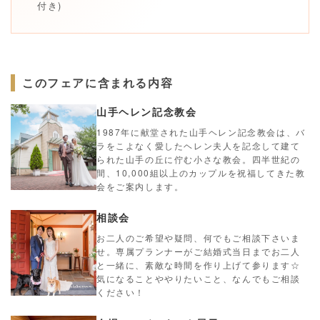
付き)
このフェアに含まれる内容
山手ヘレン記念教会
1987年に献堂された山手ヘレン記念教会は、バ
ラをこよなく愛したヘレン夫人を記念して建て
られた山手の丘に佇む小さな教会。四半世紀の
間、10,000組以上のカップルを祝福してきた教
会をご案内します。
相談会
お二人のご希望や疑問、何でもご相談下さいま
せ。専属プランナーがご結婚式当日までお二人
と一緒に、素敵な時間を作り上げて参ります☆
気になることややりたいこと、なんでもご相談
ください！