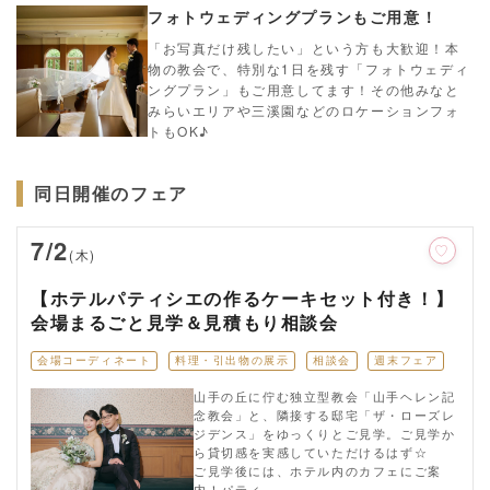
フォトウェディングプランもご用意！
「お写真だけ残したい」という方も大歓迎！本
物の教会で、特別な1日を残す「フォトウェディ
ングプラン」もご用意してます！その他みなと
みらいエリアや三溪園などのロケーションフォ
トもOK♪
同日開催のフェア
7/2
(木)
【ホテルパティシエの作るケーキセット付き！】
会場まるごと見学＆見積もり相談会
会場コーディネート
料理・引出物の展示
相談会
週末フェア
山手の丘に佇む独立型教会「山手ヘレン記
念教会」と、隣接する邸宅「ザ・ローズレ
ジデンス」をゆっくりとご見学。ご見学か
ら貸切感を実感していただけるはず☆
ご見学後には、ホテル内のカフェにご案