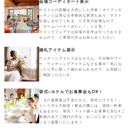
会場コーディネート展示
ゲストとの距離を大切にした内装！オープンキ
ッチンとは異なる本格的な厨房もあり、ゲスト
を楽しませてくれる。三方見の会場なので、
「ホームパーティみたい！」と人気！
クイックフェアでは会場の見学は行っておりま
せんので、ご希望の方はお知らせください。
婚礼アイテム展示
ウェディングドレスはもちろん、引出物やブー
ケ、ウェディングアイテムなどを展示！気にな
ったら手に取って確かめられるので、お気軽に
ご相談ください♪
挙式×ホテルでお食事会もOK！
「まだ披露宴は不安だから、挙式だけでも！」
という方も大歓迎！教会の隣には、貸切一軒家
もあるから、挙式・フォト婚＋お食事も安心♪ご
家族のみでご検討の方も、お二人にあったプラ
ンをご提案いたします！