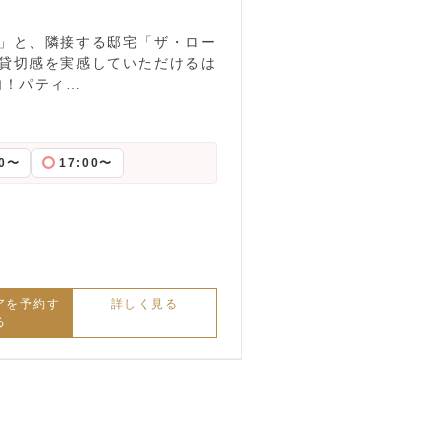
」と、隣接する邸宅「ザ・ロー
貸切感を実感していただけるは
内！パティ…
00〜
17:00〜
アを予約す
詳しく見る
る