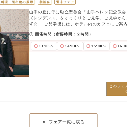
料理・引出物の展示
相談会
週末フェア
山手の丘に佇む独立型教会「山手ヘレン記念教会
ズレジデンス」をゆっくりとご見学。ご見学から
ず☆ ご見学後には、ホテル内のカフェにご案
開催時間
（所要時間：２時間）
13:00〜
14:00〜
15:00〜
16:
このフェ
«
フェア一覧に戻る