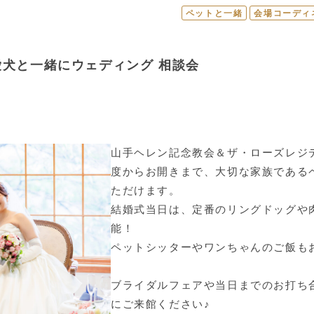
ペットと一緒
会場コーディ
愛犬と一緒にウェディング 相談会
山手ヘレン記念教会＆ザ・ローズレジ
度からお開きまで、大切な家族である
ただけます。
結婚式当日は、定番のリングドッグや
能！
ペットシッターやワンちゃんのご飯も
ブライダルフェアや当日までのお打ち
にご来館ください♪