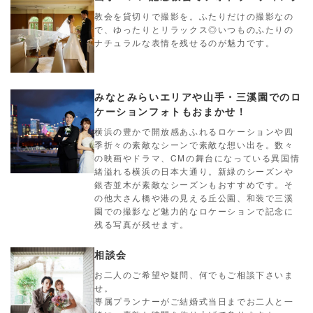
教会を貸切りで撮影を。ふたりだけの撮影なの
で、ゆったりとリラックス◎いつものふたりの
ナチュラルな表情を残せるのが魅力です。
みなとみらいエリアや山手・三溪園でのロ
ケーションフォトもおまかせ！
横浜の豊かで開放感あふれるロケーションや四
季折々の素敵なシーンで素敵な想い出を。数々
の映画やドラマ、CMの舞台になっている異国情
緒溢れる横浜の日本大通り。新緑のシーズンや
銀杏並木が素敵なシーズンもおすすめです。そ
の他大さん橋や港の見える丘公園、和装で三溪
園での撮影など魅力的なロケーションで記念に
残る写真が残せます。
相談会
お二人のご希望や疑問、何でもご相談下さいま
せ。
専属プランナーがご結婚式当日までお二人と一