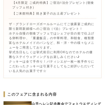
【4月限定 ご成約特典】ご宿泊1泊分プレゼント(朝食
ブッフェ付き)
【ご来館特典】焼き菓子のお土産プレゼント
ザ・グランドローズボールルームにてご披露宴ご成約に
限り新郎新婦様へのご宿泊（1泊）プレゼント！
ホテル自慢の朝食ブッフェではシェフが目の前で仕上げ
る卵料理や、「重慶飯店」の中華料理、和朝食、種類豊
富なホテルメイドのパンなど、和・洋・中の様々なメニ
ューをご用意しております。
挙式当日もしくは挙式前日に利用OKなのでホテルの優
雅なステイウェディングをお楽しみください♪
クッキーは全て手作り！パティシエが一枚一枚手作りに
こだわったクッキーは引菓子としてもご好評いただいて
いる人気のお菓子です☆
このフェアに含まれる内容
山手ヘレン記念教会でフォトウエディング