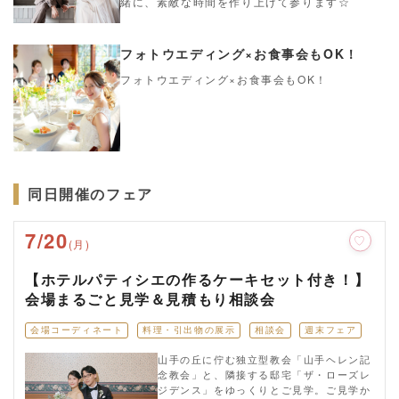
緒に、素敵な時間を作り上げて参ります☆
フォトウエディング×お食事会もOK！
フォトウエディング×お食事会もOK！
同日開催のフェア
7/20
(月)
【ホテルパティシエの作るケーキセット付き！】
会場まるごと見学＆見積もり相談会
会場コーディネート
料理・引出物の展示
相談会
週末フェア
山手の丘に佇む独立型教会「山手ヘレン記
念教会」と、隣接する邸宅「ザ・ローズレ
ジデンス」をゆっくりとご見学。ご見学か