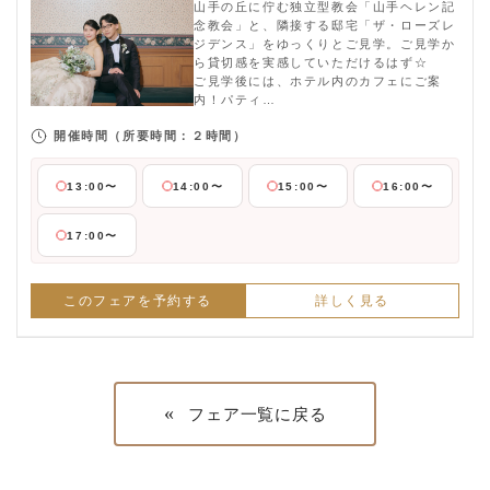
山手の丘に佇む独立型教会「山手ヘレン記
念教会」と、隣接する邸宅「ザ・ローズレ
ジデンス」をゆっくりとご見学。ご見学か
ら貸切感を実感していただけるはず☆
ご見学後には、ホテル内のカフェにご案
内！パティ…
開催時間
（所要時間：２時間）
13:00〜
14:00〜
15:00〜
16:00〜
17:00〜
このフェアを予約する
詳しく見る
«
フェア一覧に戻る