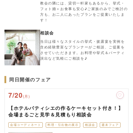
教会の隣には、貸切一軒家もあるから、挙式・
フォト婚＋お食事も安心♪ご家族のみでご検討の
方も、お二人にあったプランをご提案いたしま
す！
相談会
当日は様々なスタイルの挙式・披露宴を実例を
含め経験豊富なプランナーがご相談、ご提案を
させていただきます。お料理や挙式＆パーティ
演出など気軽にご相談を♪
同日開催のフェア
7/20
(月)
【ホテルパティシエの作るケーキセット付き！】
会場まるごと見学＆見積もり相談会
会場コーディネート
料理・引出物の展示
相談会
週末フェア