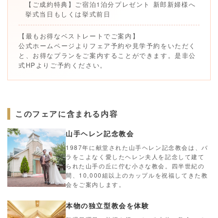
【ご成約特典】ご宿泊1泊分プレゼント 新郎新婦様へ
挙式当日もしくは挙式前日
【最もお得なベストレートでご案内】
公式ホームページよりフェア予約や見学予約をいただく
と、お得なプランをご案内することができます。是非公
式HPよりご予約ください。
このフェアに含まれる内容
山手ヘレン記念教会
1987年に献堂された山手ヘレン記念教会は、バ
ラをこよなく愛したヘレン夫人を記念して建て
られた山手の丘に佇む小さな教会。四半世紀の
間、10,000組以上のカップルを祝福してきた教
会をご案内します。
本物の独立型教会を体験