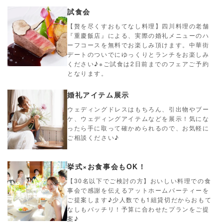
試食会
【贅を尽くすおもてなし料理】四川料理の老舗
『重慶飯店』による、実際の婚礼メニューのハ
ーフコースを無料でお楽しみ頂けます。中華街
デートのついでにゆっくりとランチをお楽しみ
ください♪※ご試食は2日前までのフェアご予約
となります。
婚礼アイテム展示
ウェディングドレスはもちろん、引出物やブー
ケ、ウェディングアイテムなどを展示！気にな
ったら手に取って確かめられるので、お気軽に
ご相談ください♪
挙式×お食事会もOK！
【30名以下でご検討の方】おいしい料理での食
事会で感謝を伝えるアットホームパーティーを
ご提案します♪少人数でも1組貸切だからおもて
なしもバッチリ！予算に合わせたプランをご提
案♪