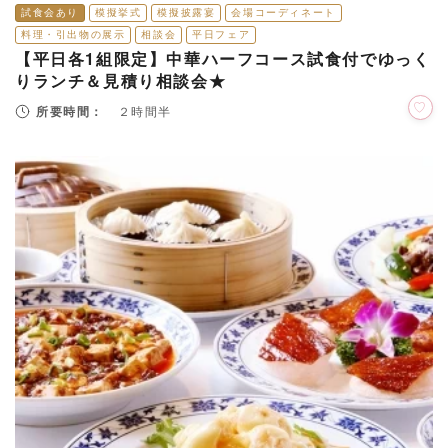
試食会あり
模擬挙式
模擬披露宴
会場コーディネート
料理・引出物の展示
相談会
平日フェア
【平日各1組限定】中華ハーフコース試食付でゆっく
りランチ＆見積り相談会★
所要時間：
２時間半