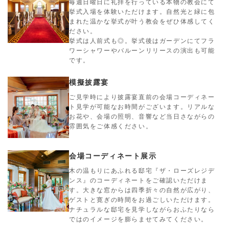
毎週日曜日に礼拝を行っている本物の教会にて
挙式入場を体験いただけます。自然光と緑に包
まれた温かな挙式が叶う教会をぜひ体感してく
ださい。
挙式は人前式も◎。挙式後はガーデンにてフラ
ワーシャワーやバルーンリリースの演出も可能
です。
模擬披露宴
ご見学時により披露宴直前の会場コーディネー
ト見学が可能なお時間がございます。リアルな
お花や、会場の照明、音響など当日さながらの
雰囲気をご体感ください。
会場コーディネート展示
木の温もりにあふれる邸宅『ザ・ローズレジデ
ンス』のコーディネートをご確認いただけま
す。大きな窓からは四季折々の自然が広がり、
ゲストと寛ぎの時間をお過ごしいただけます。
ナチュラルな邸宅を見学しながらおふたりなら
ではのイメージを膨らませてみてください。