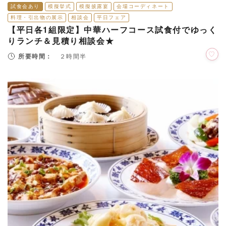
試食会あり
模擬挙式
模擬披露宴
会場コーディネート
料理・引出物の展示
相談会
平日フェア
【平日各1組限定】中華ハーフコース試食付でゆっく
りランチ＆見積り相談会★
所要時間：
２時間半