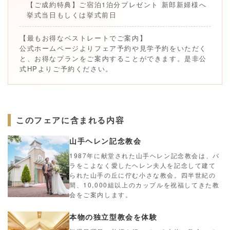
【ご成約特典】ご宿泊1泊分プレゼント 新郎新婦様へ
挙式当日もしくは挙式前日
【最もお得なベストレートでご案内】
公式ホームページよりフェア予約や見学予約をいただく
と、お得なプランをご案内することができます。是非公
式HPよりご予約ください。
このフェアに含まれる内容
山手ヘレン記念教会
1987年に献堂された山手ヘレン記念教会は、バ
ラをこよなく愛したヘレン夫人を記念して建て
られた山手の丘に佇む小さな教会。四半世紀の
間、10,000組以上のカップルを祝福してきた教
会をご案内します。
本物の独立型教会を体験