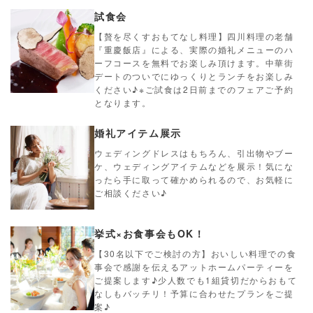
試食会
【贅を尽くすおもてなし料理】四川料理の老舗
『重慶飯店』による、実際の婚礼メニューのハ
ーフコースを無料でお楽しみ頂けます。中華街
デートのついでにゆっくりとランチをお楽しみ
ください♪※ご試食は2日前までのフェアご予約
となります。
婚礼アイテム展示
ウェディングドレスはもちろん、引出物やブー
ケ、ウェディングアイテムなどを展示！気にな
ったら手に取って確かめられるので、お気軽に
ご相談ください♪
挙式×お食事会もOK！
【30名以下でご検討の方】おいしい料理での食
事会で感謝を伝えるアットホームパーティーを
ご提案します♪少人数でも1組貸切だからおもて
なしもバッチリ！予算に合わせたプランをご提
案♪