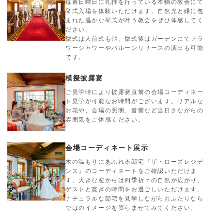
毎週日曜日に礼拝を行っている本物の教会にて
挙式入場を体験いただけます。自然光と緑に包
まれた温かな挙式が叶う教会をぜひ体感してく
ださい。
挙式は人前式も◎。挙式後はガーデンにてフラ
ワーシャワーやバルーンリリースの演出も可能
です。
模擬披露宴
ご見学時により披露宴直前の会場コーディネー
ト見学が可能なお時間がございます。リアルな
お花や、会場の照明、音響など当日さながらの
雰囲気をご体感ください。
会場コーディネート展示
木の温もりにあふれる邸宅『ザ・ローズレジデ
ンス』のコーディネートをご確認いただけま
す。大きな窓からは四季折々の自然が広がり、
ゲストと寛ぎの時間をお過ごしいただけます。
ナチュラルな邸宅を見学しながらおふたりなら
ではのイメージを膨らませてみてください。