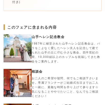
付き)
このフェアに含まれる内容
山手ヘレン記念教会
1987年に献堂された山手ヘレン記念教会は、バ
ラをこよなく愛したヘレン夫人を記念して建て
られた山手の丘に佇む小さな教会。四半世紀の
間、10,000組以上のカップルを祝福してきた教
会をご案内します。
相談会
お二人のご希望や疑問、何でもご相談下さいま
せ。専属プランナーがご結婚式当日までお二人
と一緒に、素敵な時間を作り上げて参ります☆
気になることややりたいこと、なんでもご相談
ください！