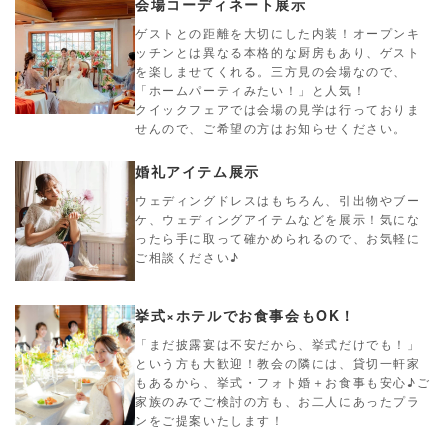
会場コーディネート展示
ゲストとの距離を大切にした内装！オープンキ
ッチンとは異なる本格的な厨房もあり、ゲスト
を楽しませてくれる。三方見の会場なので、
「ホームパーティみたい！」と人気！
クイックフェアでは会場の見学は行っておりま
せんので、ご希望の方はお知らせください。
婚礼アイテム展示
ウェディングドレスはもちろん、引出物やブー
ケ、ウェディングアイテムなどを展示！気にな
ったら手に取って確かめられるので、お気軽に
ご相談ください♪
挙式×ホテルでお食事会もOK！
「まだ披露宴は不安だから、挙式だけでも！」
という方も大歓迎！教会の隣には、貸切一軒家
もあるから、挙式・フォト婚＋お食事も安心♪ご
家族のみでご検討の方も、お二人にあったプラ
ンをご提案いたします！