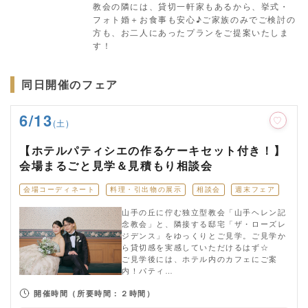
教会の隣には、貸切一軒家もあるから、挙式・
フォト婚＋お食事も安心♪ご家族のみでご検討の
方も、お二人にあったプランをご提案いたしま
す！
同日開催のフェア
6/13
(土)
【ホテルパティシエの作るケーキセット付き！】
会場まるごと見学＆見積もり相談会
会場コーディネート
料理・引出物の展示
相談会
週末フェア
山手の丘に佇む独立型教会「山手ヘレン記
念教会」と、隣接する邸宅「ザ・ローズレ
ジデンス」をゆっくりとご見学。ご見学か
ら貸切感を実感していただけるはず☆
ご見学後には、ホテル内のカフェにご案
内！パティ…
開催時間
（所要時間：２時間）