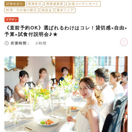
試食会あり
模擬挙式
模擬披露宴
会場コーディネート
料理・引出物の展示
相談会
週末フェア
イチオシ
《直前予約OK》選ばれるわけはコレ！貸切感×自由×
予算×試食付説明会♪★
所要時間：
３時間