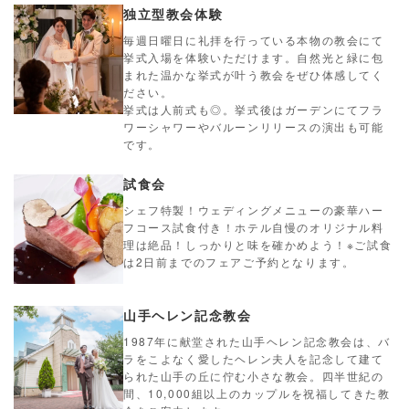
独立型教会体験
毎週日曜日に礼拝を行っている本物の教会にて
挙式入場を体験いただけます。自然光と緑に包
まれた温かな挙式が叶う教会をぜひ体感してく
ださい。
挙式は人前式も◎。挙式後はガーデンにてフラ
ワーシャワーやバルーンリリースの演出も可能
です。
試食会
シェフ特製！ウェディングメニューの豪華ハー
フコース試食付き！ホテル自慢のオリジナル料
理は絶品！しっかりと味を確かめよう！※ご試食
は2日前までのフェアご予約となります。
山手ヘレン記念教会
1987年に献堂された山手ヘレン記念教会は、バ
ラをこよなく愛したヘレン夫人を記念して建て
られた山手の丘に佇む小さな教会。四半世紀の
間、10,000組以上のカップルを祝福してきた教