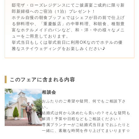
邸宅ザ・ローズレジデンスにてご披露宴ご成約に限り新
郎新婦様へのご宿泊（1泊）プレゼント！
ホテル自慢の朝食ブッフェではシェフが目の前で仕上げ
る卵料理や、「重慶飯店」の中華料理、和朝食、種類豊
富なホテルメイドのパンなど、和・洋・中の様々なメニ
ューをご用意しております。
挙式当日もしくは挙式前日に利用OKなのでホテルの優
雅なステイウェディングをお楽しみください♪
このフェアに含まれる内容
相談会
おふたりのご希望や疑問、何でもご相談下さ
い。
結婚式は何から決めたら良いの？そんな疑問も
解消！予算や日程などもご相談ください！
専属プランナーがご結婚式当日までおふたりと
一緒に、素敵な時間を作り上げてまいります☆