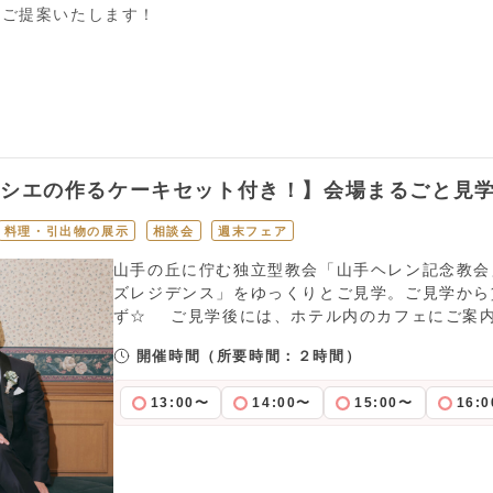
をご提案いたします！
ィシエの作るケーキセット付き！】会場まるごと見
料理・引出物の展示
相談会
週末フェア
山手の丘に佇む独立型教会「山手ヘレン記念教会
ズレジデンス」をゆっくりとご見学。ご見学から
ず☆ ご見学後には、ホテル内のカフェにご案
開催時間
（所要時間：２時間）
13:00〜
14:00〜
15:00〜
16: