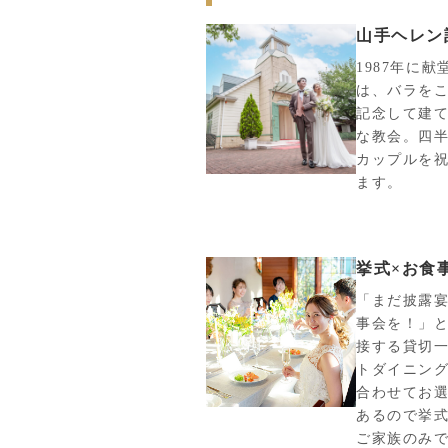
山手ヘレン
1987年に
は、バラを
記念して建
な教会。四半
カップルを
ます。
挙式×お食
「まだ披露
事会を！」と
接する貸切一
トダイニン
合わせてお
あるので挙式
ご家族のみ