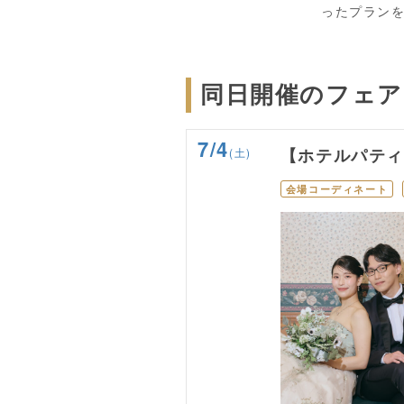
ったプラン
同日開催のフェア
7/4
(土)
【ホテルパテ
会場コーディネート