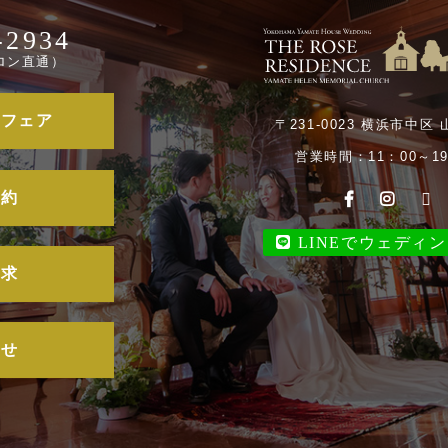
-2934
ロン直通）
ルフェア
〒231-0023 横浜市中区 
営業時間：11：00～19
予約
LINEでウェディ
請求
合せ