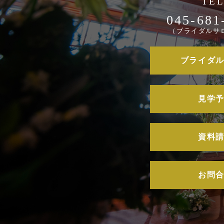
045-681
（ブライダルサ
ブライダ
見学
資料
お問