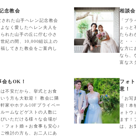
記念教会
相談会
献堂された山手ヘレン記念教会
「ブラ
こよなく愛したヘレン夫人を
ょっと
てられた山手の丘に佇む小さ
たらわ
世紀の間、10,000組以上の
と・・
祝福してきた教会をご案内し
な方に
なら、
富なス
事会もOK！
フォト
意！
宴は不安だから、挙式とお食
いう方も大歓迎！ 教会に隣
「お写
軒家やホテル10Fプライベー
迎！本
グルームなどゲストの人数に
ォトウ
選びいただける様々な会場が
ます！
・フォト婚＋お食事も安心♪
は、お
でご検討の方も、お二人にあ