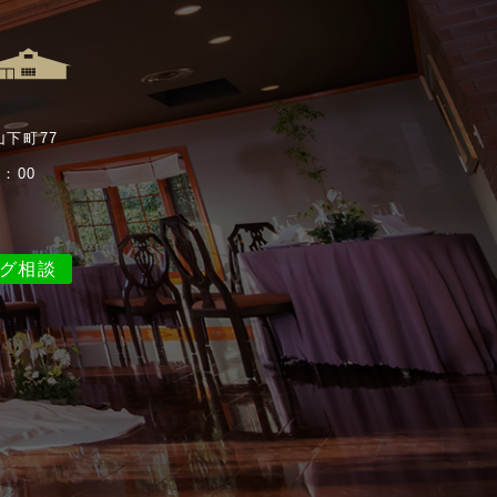
山下町77
：00
ング相談