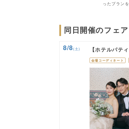
ったプラン
同日開催のフェア
8/8
(土)
【ホテルパテ
会場コーディネート