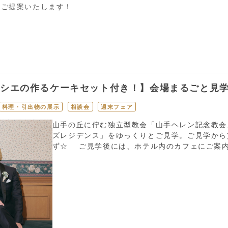
をご提案いたします！
ィシエの作るケーキセット付き！】会場まるごと見
料理・引出物の展示
相談会
週末フェア
山手の丘に佇む独立型教会「山手ヘレン記念教会
ズレジデンス」をゆっくりとご見学。ご見学から
ず☆ ご見学後には、ホテル内のカフェにご案