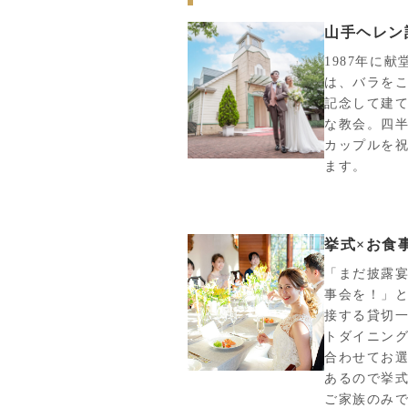
山手ヘレン
1987年に
は、バラを
記念して建
な教会。四半
カップルを
ます。
挙式×お食
「まだ披露
事会を！」と
接する貸切一
トダイニン
合わせてお
あるので挙式
ご家族のみ