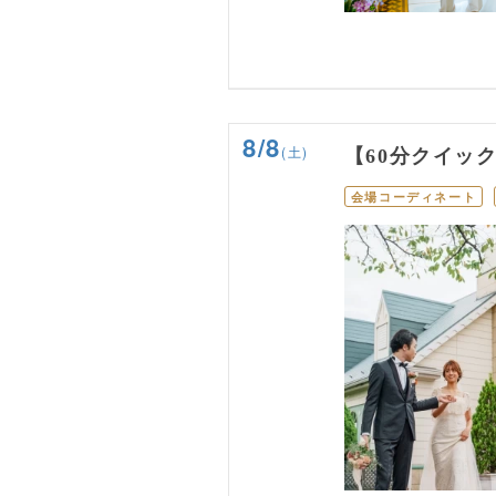
8/8
(土)
【60分クイッ
会場コーディネート