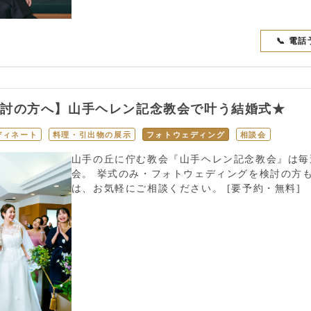
📞 電
検討の方へ】山手ヘレン記念教会で叶う結婚式★
ディネート
料理・引出物の展示
フォトウェディング
相談会
山手の丘に佇む教会『山手ヘレン記念教会』は毎
会。 挙式のみ・フォトウェディングを検討の方
は、お気軽にご相談ください。 [要予約・無料]