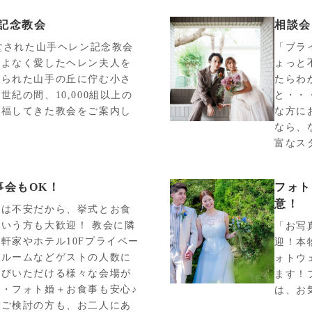
記念教会
相談会
献堂された山手ヘレン記念教会
「ブラ
こよなく愛したヘレン夫人を
ょっと
てられた山手の丘に佇む小さ
たらわ
世紀の間、10,000組以上の
と・・
祝福してきた教会をご案内し
な方に
なら、
富なス
事会もOK！
フォト
意！
宴は不安だから、挙式とお食
いう方も大歓迎！ 教会に隣
「お写
軒家やホテル10Fプライベー
迎！本
グルームなどゲストの人数に
ォトウ
選びいただける様々な会場が
ます！
・フォト婚＋お食事も安心♪
は、お
でご検討の方も、お二人にあ