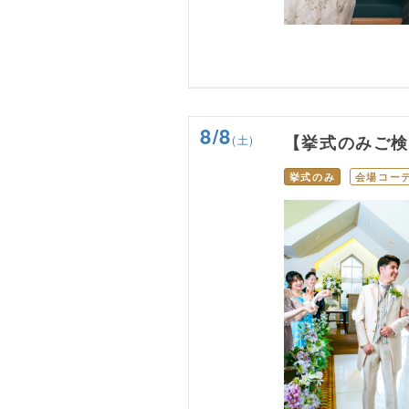
8/8
(土)
【挙式のみご
挙式のみ
会場コー