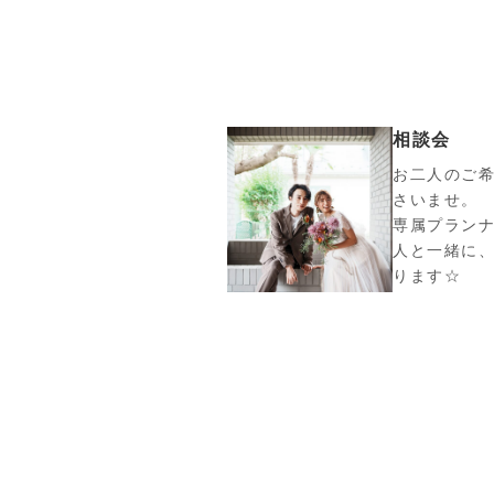
相談会
お二人のご
さいませ。
専属プラン
人と一緒に
ります☆