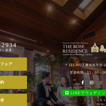
-2934
ロン直通）
ルフェア
〒231-0023 横浜市中区 
営業時間：11：00～19
予約
LINEでウェディ
請求