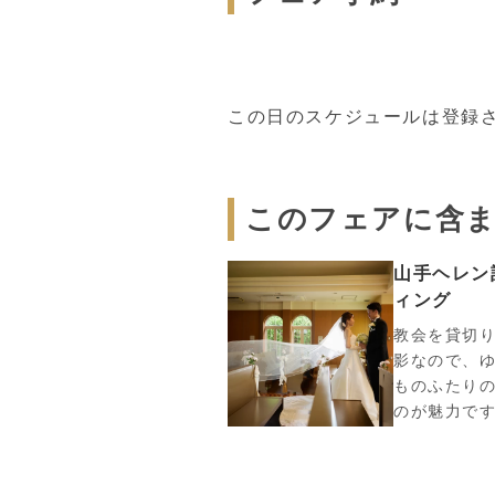
この日のスケジュールは登録
このフェアに含
山手ヘレン
ィング
教会を貸切
影なので、
ものふたり
のが魅力で