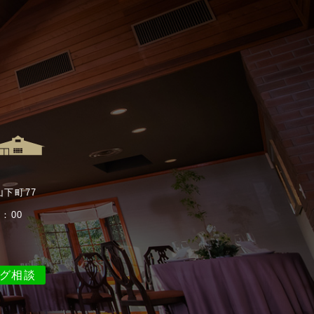
山下町77
：00
ング相談