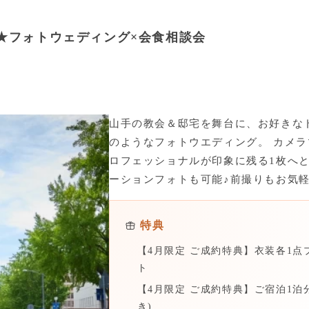
★フォトウェディング×会食相談会
山手の教会＆邸宅を舞台に、お好きな
のようなフォトウエディング。 カメ
ロフェッショナルが印象に残る1枚へと
ーションフォトも可能♪前撮りもお気
特典
【4月限定 ご成約特典】衣装各1点プラ
ト
【4月限定 ご成約特典】ご宿泊1泊
き)