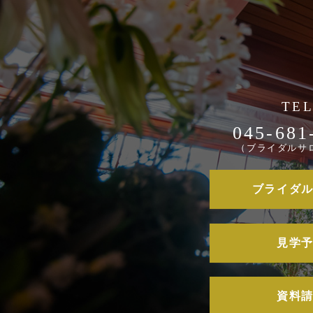
045-681
（ブライダルサ
ブライダ
見学
資料