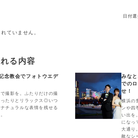
日付選
されていません。
まれる内容
記念教会でフォトウエデ
みなと
でのロ
せ！
りで撮影を。ふたりだけの撮
ゆったりとリラックス◎いつ
横浜の
のナチュラルな表情を残せる
ンや四
す。
い出を
になっ
大通り
敵なシ