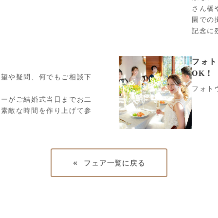
さん橋
園での
記念に
フォト
OK！
希望や疑問、何でもご相談下
フォト
ナーがご結婚式当日までお二
、素敵な時間を作り上げて参
«
フェア一覧に戻る