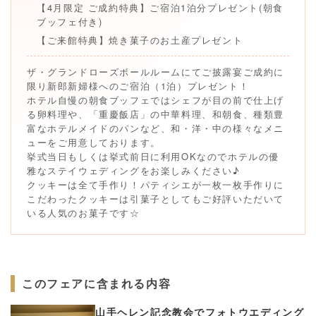
【4月限定 ご成約特典】ご宿泊1泊分プレゼント(朝食
ブッフェ付き)
【ご来館特典】焼き菓子のお土産プレゼント
ザ・グランドローズボールルームにてご披露宴ご成約に
限り新郎新婦様へのご宿泊（1泊）プレゼント！
ホテル自慢の朝食ブッフェではシェフが目の前で仕上げ
る卵料理や、「重慶飯店」の中華料理、和朝食、種類豊
富なホテルメイドのパンなど、和・洋・中の様々なメニ
ューをご用意しております。
挙式当日もしくは挙式前日に利用OKなのでホテルの優
雅なステイウェディングをお楽しみください♪
クッキーは全て手作り！パティシエが一枚一枚手作りに
こだわったクッキーは引菓子としてもご好評いただいて
いる人気のお菓子です☆
このフェアに含まれる内容
山手ヘレン記念教会でフォトウエディング