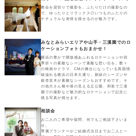
教会を貸切りで撮影を。ふたりだけの撮影なの
で、ゆったりとリラックス◎いつものふたりの
ナチュラルな表情を残せるのが魅力です。
みなとみらいエリアや山手・三溪園でのロ
ケーションフォトもおまかせ！
横浜の豊かで開放感あふれるロケーションや四
季折々の素敵なシーンで素敵な想い出を。数々
の映画やドラマ、CMの舞台になっている異国情
緒溢れる横浜の日本大通り。新緑のシーズンや
銀杏並木が素敵なシーズンもおすすめです。そ
の他大さん橋や港の見える丘公園、和装で三溪
園での撮影など魅力的なロケーションで記念に
残る写真が残せます。
相談会
お二人のご希望や疑問、何でもご相談下さいま
せ。
専属プランナーがご結婚式当日までお二人と一