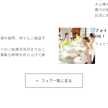
さん橋
園での
記念に
フォト
OK！
希望や疑問、何でもご相談下
フォト
ナーがご結婚式当日までお二
、素敵な時間を作り上げて参
«
フェア一覧に戻る