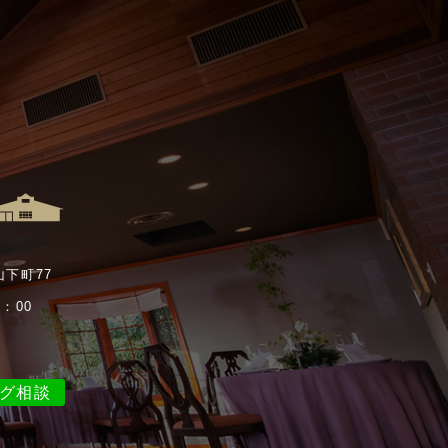
山下町77
：00
ング相談