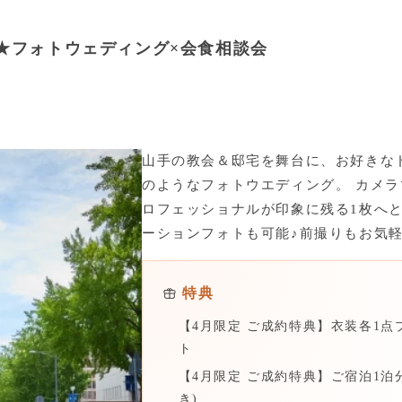
★フォトウェディング×会食相談会
山手の教会＆邸宅を舞台に、お好きな
のようなフォトウエディング。 カメ
ロフェッショナルが印象に残る1枚へと
ーションフォトも可能♪前撮りもお気
特典
【4月限定 ご成約特典】衣装各1点プラ
ト
【4月限定 ご成約特典】ご宿泊1泊
き)