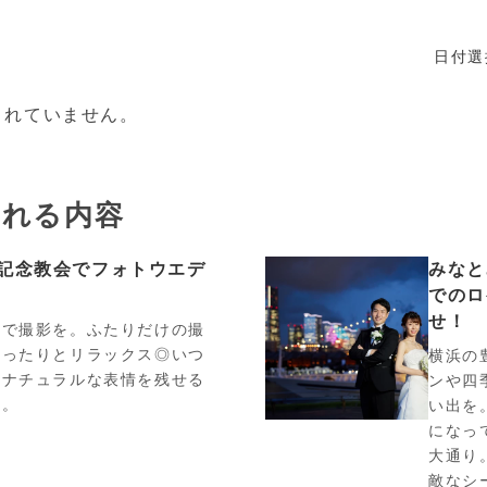
日付選
されていません。
まれる内容
記念教会でフォトウエデ
みなと
でのロ
せ！
りで撮影を。ふたりだけの撮
ゆったりとリラックス◎いつ
横浜の
のナチュラルな表情を残せる
ンや四
す。
い出を
になっ
大通り
敵なシ