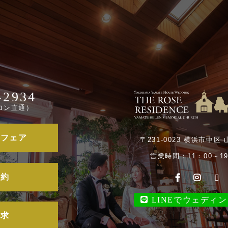
-2934
ロン直通）
ルフェア
〒231-0023 横浜市中区 
営業時間：11：00～19
予約
LINEでウェディ
請求