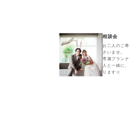
相談会
お二人のご
さいませ。
専属プラン
人と一緒に
ります☆