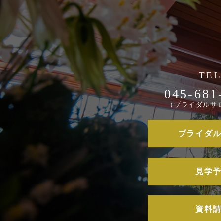
045-681
（ブライダルサ
ブライダ
見学
資料