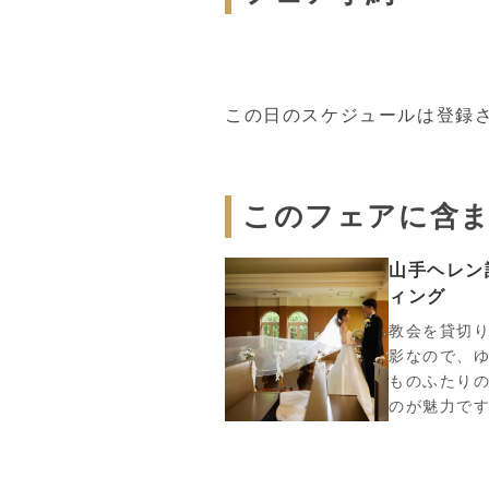
この日のスケジュールは登録
このフェアに含
山手ヘレン
ィング
教会を貸切
影なので、
ものふたり
のが魅力で