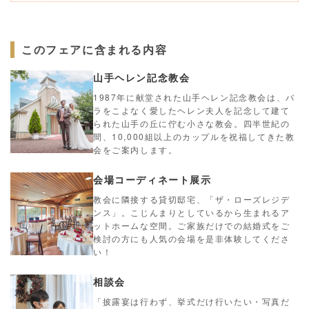
このフェアに含まれる内容
山手ヘレン記念教会
1987年に献堂された山手ヘレン記念教会は、バ
ラをこよなく愛したヘレン夫人を記念して建て
られた山手の丘に佇む小さな教会。四半世紀の
間、10,000組以上のカップルを祝福してきた教
会をご案内します。
会場コーディネート展示
教会に隣接する貸切邸宅、「ザ・ローズレジデ
ンス」。こじんまりとしているから生まれるア
ットホームな空間。ご家族だけでの結婚式をご
検討の方にも人気の会場を是非体験してくださ
い！
相談会
「披露宴は行わず、挙式だけ行いたい・写真だ