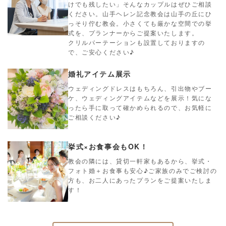
けでも残したい」そんなカップルはぜひご相談
ください。山手ヘレン記念教会は山手の丘にひ
っそり佇む教会。小さくても厳かな空間での挙
式を、プランナーからご提案いたします。
クリルパーテーションも設置しておりますの
で、ご安心ください♪
婚礼アイテム展示
ウェディングドレスはもちろん、引出物やブー
ケ、ウェディングアイテムなどを展示！気にな
ったら手に取って確かめられるので、お気軽に
ご相談ください♪
挙式×お食事会もOK！
教会の隣には、貸切一軒家もあるから、挙式・
フォト婚＋お食事も安心♪ご家族のみでご検討の
方も、お二人にあったプランをご提案いたしま
す！