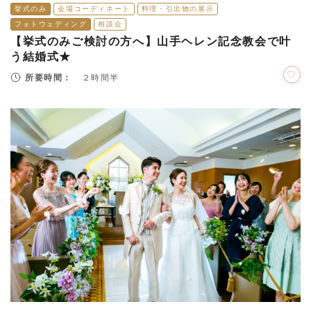
挙式のみ
会場コーディネート
料理・引出物の展示
フォトウェディング
相談会
【挙式のみご検討の方へ】山手ヘレン記念教会で叶
う結婚式★
所要時間：
２時間半