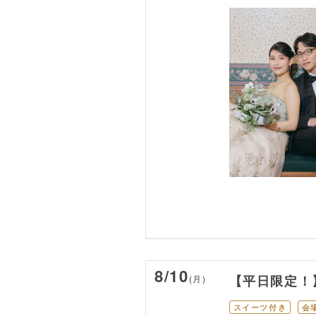
8/10
(月)
【平日限定！
スイーツ付き
会