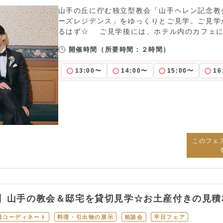
山手の丘に佇む独立型教会「山手ヘレン記念教
ーズレジデンス」をゆっくりとご見学。ご見学
るはず☆ ご見学後には、ホテル内のカフェ
開催時間
（所要時間：２時間）
13:00〜
14:00〜
15:00〜
16
このフェ
】山手の教会＆邸宅を貸切見学☆お土産付きの見積
場コーディネート
料理・引出物の展示
相談会
平日フェア