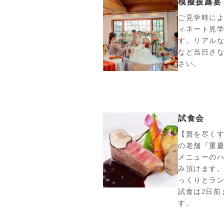
模擬披露宴
ご見学時に
ィネート見
す。リアル
など当日さ
さい。
試食会
【贅を尽く
の老舗『重
メニューの
み頂けます
っくりとラン
試食は2日前
す。