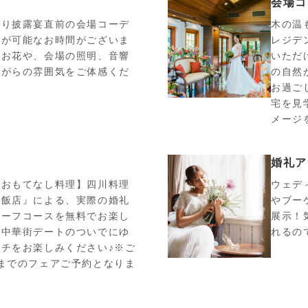
会場コ
より披露宴直前の会場コーデ
木の温
学が可能なお時間がございま
レジデ
なお花や、会場の照明、音響
いただ
ながらの雰囲気をご体感くだ
の自然
お過ご
宅を見
メージ
婚礼ア
すおもてなし料理】四川料理
ウェデ
慶飯店』による、実際の婚礼
やブー
ハーフコースを無料でお楽し
展示！
。中華街デートのついでにゆ
れるの
チをお楽しみください♪※ご
までのフェアご予約となりま