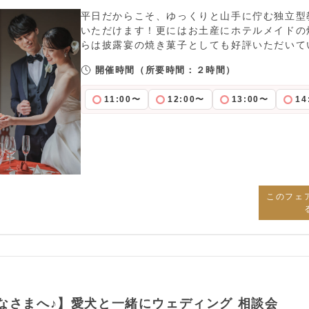
平日だからこそ、ゆっくりと山手に佇む独立型
いただけます！更にはお土産にホテルメイドの
らは披露宴の焼き菓子としても好評いただいて
開催時間
（所要時間：２時間）
11:00〜
12:00〜
13:00〜
14
このフェ
なさまへ♪】愛犬と一緒にウェディング 相談会