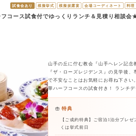
試食会あり
模擬挙式
模擬披露宴
会場コーディネート
料理
ーフコース試食付でゆっくりランチ＆見積り相談会
山手の丘に佇む教会『山手ヘレン記念
『ザ・ローズレジデンス』の見学後、
で不安なことはお気軽にお尋ね下さい
華ハーフコースの試食付き！ ランチデ
特典
【ご成約特典】ご宿泊1泊分プレゼ
くは挙式前日