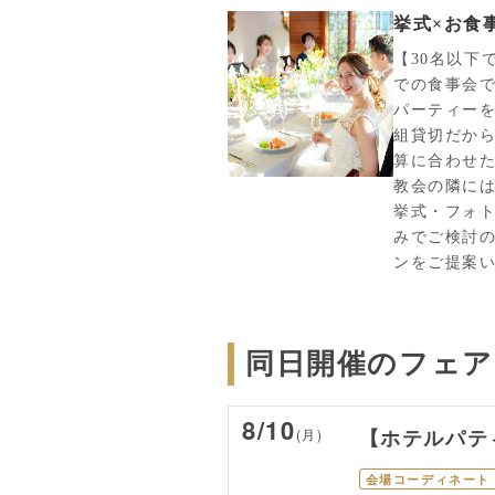
挙式×お食
【30名以下
での食事会
パーティーを
組貸切だか
算に合わせた
教会の隣に
挙式・フォト
みでご検討
ンをご提案
同日開催のフェア
8/10
(月)
【ホテルパテ
会場コーディネート