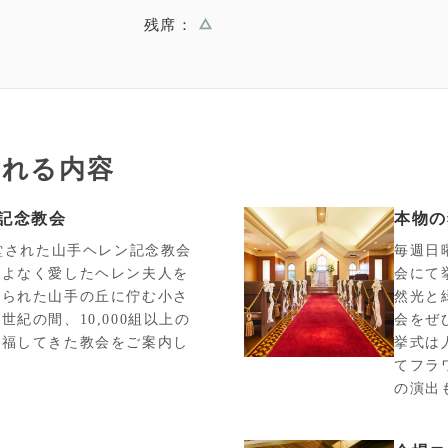
残席：
まれる内容
記念教会
本物の
献堂された山手ヘレン記念教会
毎週日
こよなく愛したヘレン夫人を
会にて
てられた山手の丘に佇む小さ
然光と
世紀の間、10,000組以上の
会をぜ
祝福してきた教会をご案内し
挙式は
てフラ
の演出