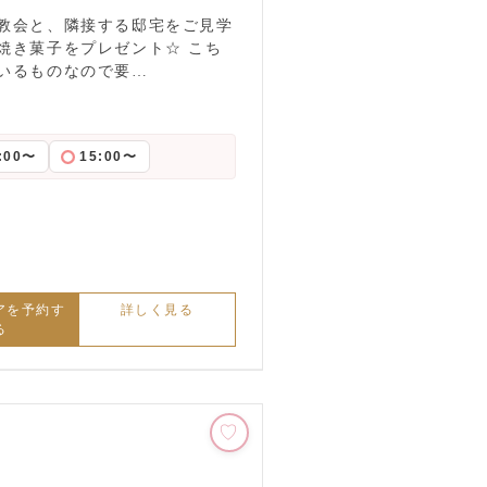
教会と、隣接する邸宅をご見学
焼き菓子をプレゼント☆ こち
いるものなので要…
:00〜
15:00〜
アを予約す
詳しく見る
る