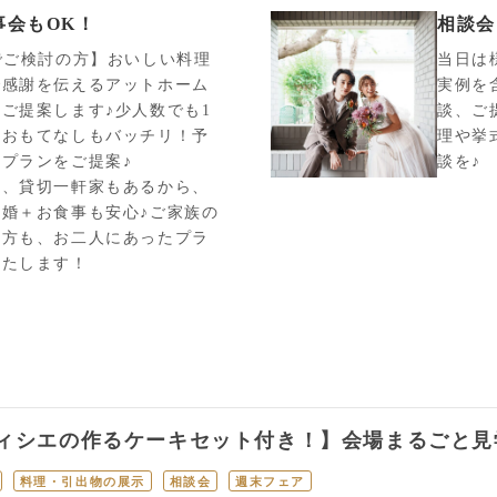
事会もOK！
相談会
でご検討の方】おいしい料理
当日は
で感謝を伝えるアットホーム
実例を
ご提案します♪少人数でも1
談、ご
らおもてなしもバッチリ！予
理や挙
プランをご提案♪
談を♪
は、貸切一軒家もあるから、
婚＋お食事も安心♪ご家族の
の方も、お二人にあったプラ
いたします！
ィシエの作るケーキセット付き！】会場まるごと見
料理・引出物の展示
相談会
週末フェア