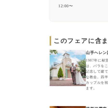
12:00〜
このフェアに含
山手ヘレン
1987年に
は、バラを
記念して建
な教会。四半
カップルを
ます。