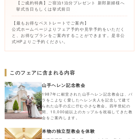
【ご成約特典】ご宿泊1泊分プレゼント 新郎新婦様へ
挙式当日もしくは挙式前日
【最もお得なベストレートでご案内】
公式ホームページよりフェア予約や見学予約をいただく
と、お得なプランをご案内することができます。是非公
式HPよりご予約ください。
このフェアに含まれる内容
山手ヘレン記念教会
1987年に献堂された山手ヘレン記念教会は、バ
ラをこよなく愛したヘレン夫人を記念して建て
られた山手の丘に佇む小さな教会。四半世紀の
間、10,000組以上のカップルを祝福してきた教
会をご案内します。
本物の独立型教会を体験