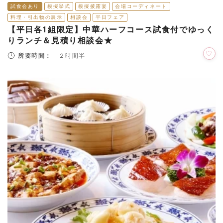
試食会あり
模擬挙式
模擬披露宴
会場コーディネート
料理・引出物の展示
相談会
平日フェア
【平日各1組限定】中華ハーフコース試食付でゆっく
りランチ＆見積り相談会★
所要時間：
２時間半