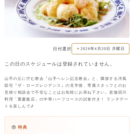
2026年4月20日 月曜日
日付選択
▼
この日のスケジュールは登録されていません。
山手の丘に佇む教会『山手ヘレン記念教会』と、隣接する洋風
邸宅『ザ・ローズレジデンス』の見学後、専属スタッフとのお
見積り相談会で不安なことはお気軽にお尋ね下さい。老舗四川
料理「重慶飯店」の中華ハーフコースの試食付き！ ランチデー
トを楽しんで♪
特典