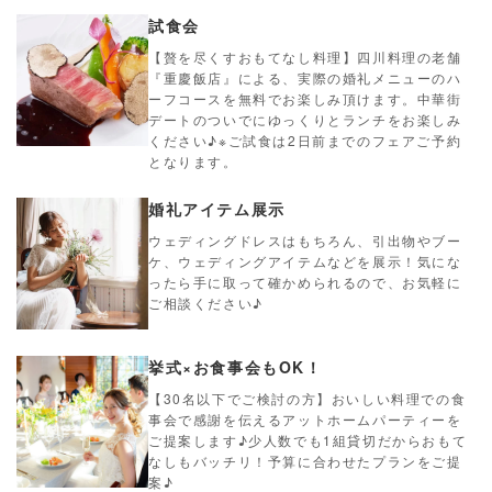
試食会
【贅を尽くすおもてなし料理】四川料理の老舗
『重慶飯店』による、実際の婚礼メニューのハ
ーフコースを無料でお楽しみ頂けます。中華街
デートのついでにゆっくりとランチをお楽しみ
ください♪※ご試食は2日前までのフェアご予約
となります。
婚礼アイテム展示
ウェディングドレスはもちろん、引出物やブー
ケ、ウェディングアイテムなどを展示！気にな
ったら手に取って確かめられるので、お気軽に
ご相談ください♪
挙式×お食事会もOK！
【30名以下でご検討の方】おいしい料理での食
事会で感謝を伝えるアットホームパーティーを
ご提案します♪少人数でも1組貸切だからおもて
なしもバッチリ！予算に合わせたプランをご提
案♪