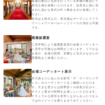
毎週日曜日に礼拝を行っている本物の教会にて
挙式入場を体験いただけます。自然光と緑に包
まれた温かな挙式が叶う教会をぜひ体感してく
ださい。
挙式は人前式も◎。挙式後はガーデンにてフラ
ワーシャワーやバルーンリリースの演出も可能
です。
模擬披露宴
ご見学時により披露宴直前の会場コーディネー
ト見学が可能なお時間がございます。リアルな
お花や、会場の照明、音響など当日さながらの
雰囲気をご体感ください。
会場コーディネート展示
木の温もりにあふれる邸宅『ザ・ローズレジデ
ンス』のコーディネートをご確認いただけま
す。大きな窓からは四季折々の自然が広がり、
ゲストと寛ぎの時間をお過ごしいただけます。
ナチュラルな邸宅を見学しながらおふたりなら
ではのイメージを膨らませてみてください。