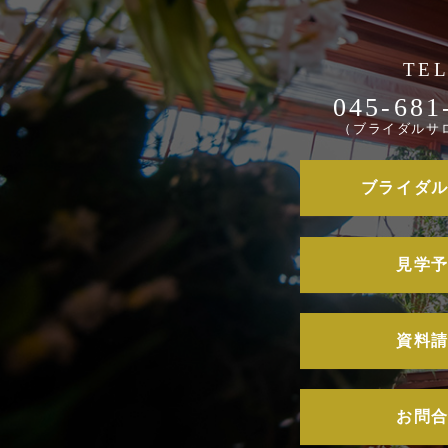
045-681
（ブライダルサ
ブライダ
見学
資料
お問