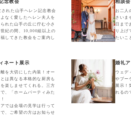
記念教会
相談会
献堂された山手ヘレン記念教会
お二人
こよなく愛したヘレン夫人を
さいま
てられた山手の丘に佇む小さ
日まで
世紀の間、10,000組以上の
り上げ
祝福してきた教会をご案内し
たいこ
ィネート展示
婚礼ア
距離を大切にした内装！オー
ウェデ
ンとは異なる本格的な厨房も
やブー
トを楽しませてくれる。三方
展示！
ので、「ホームパーティみた
れるの
気！
ェアでは会場の見学は行って
ので、ご希望の方はお知らせ