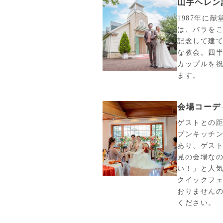
山手ヘレン
1987年に
は、バラを
記念して建
な教会。四半
カップルを
ます。
会場コーデ
ゲストとの
プンキッチ
あり、ゲス
見の会場な
い！」と人
クイックフ
おりません
ください。