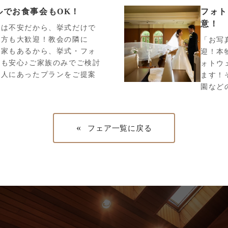
ルでお食事会もOK！
フォト
意！
宴は不安だから、挙式だけで
う方も大歓迎！教会の隣に
「お写
軒家もあるから、挙式・フォ
迎！本
も安心♪ご家族のみでご検討
ォトウ
二人にあったプランをご提案
ます！
！
園など
«
フェア一覧に戻る