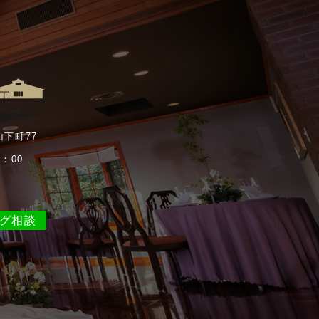
山下町77
：00
ング相談