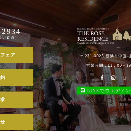
-2934
ロン直通）
ルフェア
〒231-0023 横浜市中区 
営業時間：11：00～19
予約
LINEでウェディ
請求
合せ