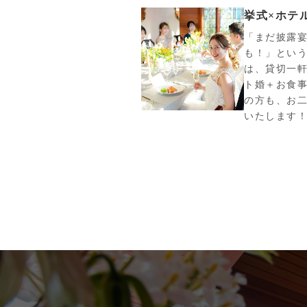
挙式×ホテ
「まだ披露
も！」とい
は、貸切一
ト婚＋お食事
の方も、お
いたします