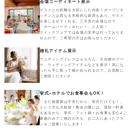
会場コーディネート展示
ゲストとの距離を大切にした内装！オープンキ
ッチンとは異なる本格的な厨房もあり、ゲスト
を楽しませてくれる。三方見の会場なので、
「ホームパーティみたい！」と人気！
クイックフェアでは会場の見学は行っておりま
せんので、ご希望の方はお知らせください。
婚礼アイテム展示
ウェディングドレスはもちろん、引出物やブー
ケ、ウェディングアイテムなどを展示！気にな
ったら手に取って確かめられるので、お気軽に
ご相談ください♪
挙式×ホテルでお食事会もOK！
「まだ披露宴は不安だから、挙式だけでも！」
という方も大歓迎！教会の隣には、貸切一軒家
もあるから、挙式・フォト婚＋お食事も安心♪ご
家族のみでご検討の方も、お二人にあったプラ
ンをご提案いたします！