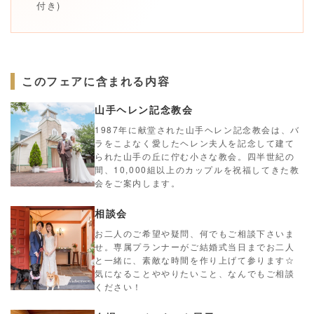
付き)
このフェアに含まれる内容
山手ヘレン記念教会
1987年に献堂された山手ヘレン記念教会は、バ
ラをこよなく愛したヘレン夫人を記念して建て
られた山手の丘に佇む小さな教会。四半世紀の
間、10,000組以上のカップルを祝福してきた教
会をご案内します。
相談会
お二人のご希望や疑問、何でもご相談下さいま
せ。専属プランナーがご結婚式当日までお二人
と一緒に、素敵な時間を作り上げて参ります☆
気になることややりたいこと、なんでもご相談
ください！