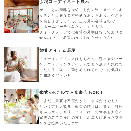
会場コーディネート展示
ゲストとの距離を大切にした内装！オープンキ
ッチンとは異なる本格的な厨房もあり、ゲスト
を楽しませてくれる。三方見の会場なので、
「ホームパーティみたい！」と人気！
クイックフェアでは会場の見学は行っておりま
せんので、ご希望の方はお知らせください。
婚礼アイテム展示
ウェディングドレスはもちろん、引出物やブー
ケ、ウェディングアイテムなどを展示！気にな
ったら手に取って確かめられるので、お気軽に
ご相談ください♪
挙式×ホテルでお食事会もOK！
「まだ披露宴は不安だから、挙式だけでも！」
という方も大歓迎！教会の隣には、貸切一軒家
もあるから、挙式・フォト婚＋お食事も安心♪ご
家族のみでご検討の方も、お二人にあったプラ
ンをご提案いたします！