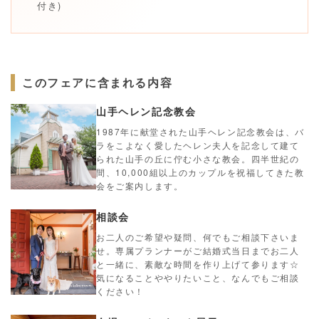
付き)
このフェアに含まれる内容
山手ヘレン記念教会
1987年に献堂された山手ヘレン記念教会は、バ
ラをこよなく愛したヘレン夫人を記念して建て
られた山手の丘に佇む小さな教会。四半世紀の
間、10,000組以上のカップルを祝福してきた教
会をご案内します。
相談会
お二人のご希望や疑問、何でもご相談下さいま
せ。専属プランナーがご結婚式当日までお二人
と一緒に、素敵な時間を作り上げて参ります☆
気になることややりたいこと、なんでもご相談
ください！