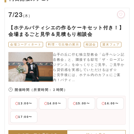
7/23
(木)
【ホテルパティシエの作るケーキセット付き！】
会場まるごと見学＆見積もり相談会
会場コーディネート
料理・引出物の展示
相談会
週末フェア
山手の丘に佇む独立型教会「山手ヘレン記
念教会」と、隣接する邸宅「ザ・ローズレ
ジデンス」をゆっくりとご見学。ご見学か
ら貸切感を実感していただけるはず☆
ご見学後には、ホテル内のカフェにご案
内！パティ…
開催時間
（所要時間：２時間）
13:00〜
14:00〜
15:00〜
16:00〜
17:00〜